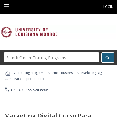
☰
LOGIN
Search
Go
Career
Training
›
›
›
Programs
Training Programs
Small Business
Marketing Digital
Curso Para Emprendedores
phone
Call Us: 855.520.6806
Marketing Digital Curso Para