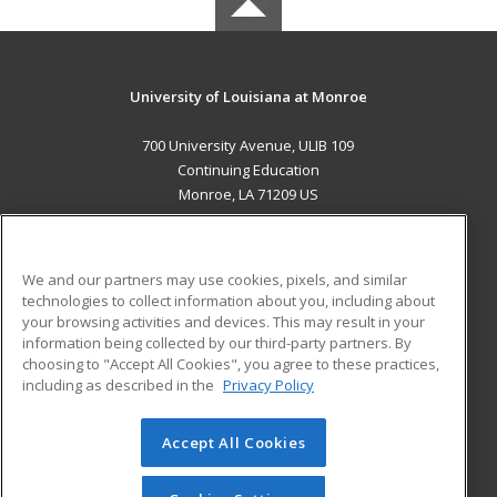
University of Louisiana at Monroe
700 University Avenue, ULIB 109
Continuing Education
Monroe, LA 71209 US
MAIN CONTENT
Career Training
We and our partners may use cookies, pixels, and similar
technologies to collect information about you, including about
ADDITIONAL RESOURCES
your browsing activities and devices. This may result in your
information being collected by our third-party partners. By
Military
Student Blog
choosing to "Accept All Cookies", you agree to these practices,
Financial Assistance
including as described in the
Privacy Policy
Help
Accept All Cookies
© 2026 ed2go, a division of Cengage Learning. All rights
reserved. The material on this site cannot be reproduced or
redistributed unless you have obtained prior written