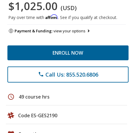
$1,025.00
(USD)
Affirm
Pay over time with
. See if you qualify at checkout.
Payment & Funding:
view your options
ENROLL NOW
Call Us: 855.520.6806
phone
schedule
49 course hrs
Code ES-GES2190