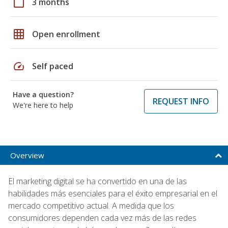
calendar_today
3 months
grid_on
Open enrollment
speed
Self paced
Have a question?
REQUEST INFO
We're here to help
Overview
El marketing digital se ha convertido en una de las
habilidades más esenciales para el éxito empresarial en el
mercado competitivo actual. A medida que los
consumidores dependen cada vez más de las redes