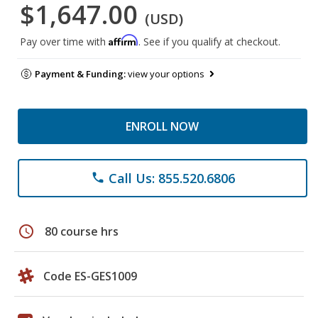
$1,647.00
(USD)
Affirm
Pay over time with
. See if you qualify at checkout.
Payment & Funding:
view your options
ENROLL NOW
Call Us: 855.520.6806
phone
schedule
80 course hrs
Code ES-GES1009