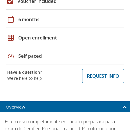
Voucher included
calendar_today
6 months
grid_on
Open enrollment
speed
Self paced
Have a question?
REQUEST INFO
We're here to help
Overview
Este curso completamente en línea lo preparará para
exam de Certified Personal Trainer (CPT) ofrecido por