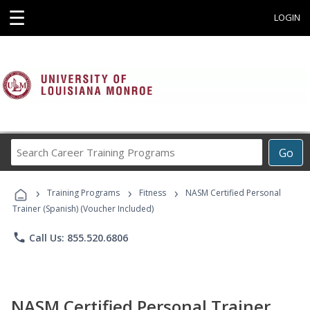
☰
LOGIN
Search
Go
Career
Training
›
›
›
Programs
Training Programs
Fitness
NASM Certified Personal
Trainer (Spanish) (Voucher Included)
phone
Call Us: 855.520.6806
NASM Certified Personal Trainer