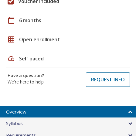
Voucher included
calendar_today
6 months
grid_on
Open enrollment
speed
Self paced
Have a question?
REQUEST INFO
We're here to help
Overview
Syllabus
Requirements