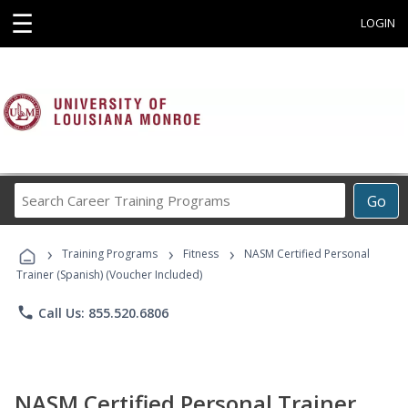
☰
LOGIN
Search
Go
Career
Training
›
›
›
Programs
Training Programs
Fitness
NASM Certified Personal
Trainer (Spanish) (Voucher Included)
phone
Call Us: 855.520.6806
NASM Certified Personal Trainer