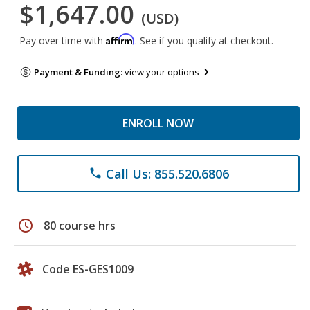
$1,647.00
(USD)
Affirm
Pay over time with
. See if you qualify at checkout.
Payment & Funding:
view your options
ENROLL NOW
Call Us: 855.520.6806
phone
schedule
80 course hrs
Code ES-GES1009