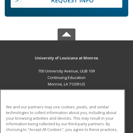
REQUEST INFO
University of Louisiana at Monroe
700 University Avenue, ULIB 109
Continuing Education
Monroe, LA 71209 US
MAIN CONTENT
Career Training
We and our partners may use cookies, pixels, and similar
technologies to collect information about you, including about
ADDITIONAL RESOURCES
your browsing activities and devices. This may result in your
information being collected by our third-party partners. By
Military
Student Blog
choosing to "Accept All Cookies", you agree to these practices,
Financial Assistance