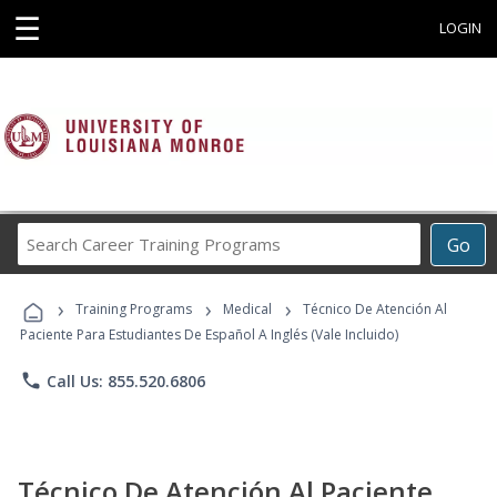
☰
LOGIN
Search
Go
Career
Training
›
›
›
Programs
Training Programs
Medical
Técnico De Atención Al
Paciente Para Estudiantes De Español A Inglés (Vale Incluido)
phone
Call Us: 855.520.6806
Técnico De Atención Al Paciente