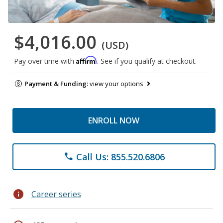
$4,016.00
(USD)
Affirm
Pay over time with
. See if you qualify at checkout.
Payment & Funding:
view your options
ENROLL NOW
Call Us: 855.520.6806
phone
info
Career series