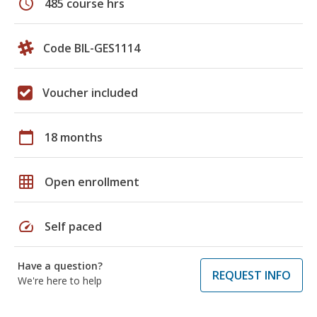
schedule
485 course hrs
Code BIL-GES1114
Voucher included
calendar_today
18 months
grid_on
Open enrollment
speed
Self paced
Have a question?
REQUEST INFO
We're here to help