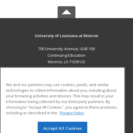
University of Louisiana at Monroe
700 University Avenue, ULIB 109
Continuing Education
Monroe, LA 71209 US
MAIN CONTENT
Career Training
We and our partners may use cookies, pixels, and similar
technologies to collect information about you, including about
ADDITIONAL RESOURCES
your browsing activities and devices. This may result in your
information being collected by our third-party partners. By
Military
Student Blog
choosing to "Accept All Cookies", you agree to these practices,
Financial Assistance
including as described in the
Privacy Policy
Help
Accept All Cookies
© 2026 ed2go, a division of Cengage Learning. All rights