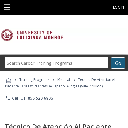
☰
LOGIN
Search
Go
Career
Training
›
›
›
Programs
Training Programs
Medical
Técnico De Atención Al
Paciente Para Estudiantes De Español A Inglés (Vale Incluido)
phone
Call Us: 855.520.6806
Técnico De Atención Al Paciente