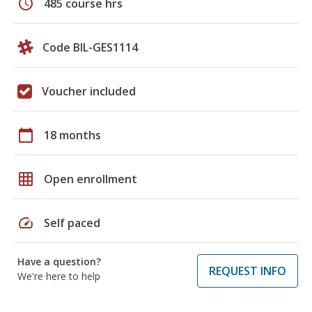
schedule
485 course hrs
Code BIL-GES1114
Voucher included
calendar_today
18 months
grid_on
Open enrollment
speed
Self paced
Have a question?
REQUEST INFO
We're here to help