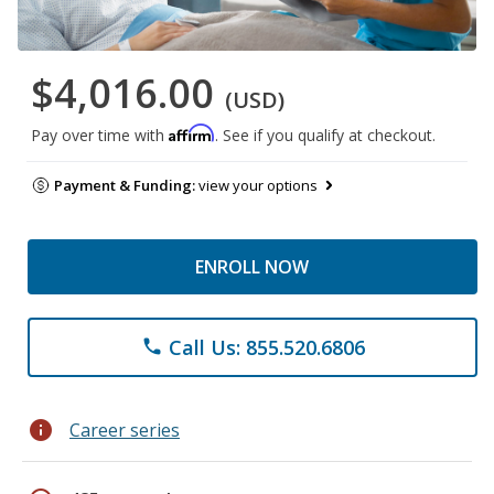
$4,016.00
(USD)
Affirm
Pay over time with
. See if you qualify at checkout.
Payment & Funding:
view your options
ENROLL NOW
Call Us: 855.520.6806
phone
info
Career series